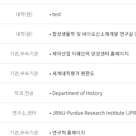
대학(원)
test
대학(원)
합성생물학 및 바이오신소재개발 연구실 (Synthet
기관,부속기관
제약산업 미래인력 양성센터 홈페이지
기관,부속기관
세계대학평가 평판도
학과,전공
Department of History
연구소,센터
JBNU-Purdue Research Institute (JPR
기관,부속기관
연구처 홈페이지