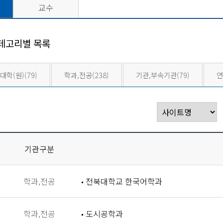
교수
테고리별 목록
대학(원)
(79)
학과,전공
(238)
기관,부속기관
(79)
연
기관구분
학과,전공
전북대학교 한국어학과
학과,전공
도시공학과