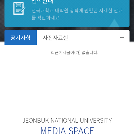
입학안내
전북대학교 대학원
입학에 관련된 자세한 안내
2026.08
27
-
08.27 ~
를 확인하세요.
제2학기 일반대학원 외국어시험
2026.08
31
-
08.31 ~
최근게시물이(가) 없습니다.
제1학기 종료, 하기휴가 종료
JEONBUK NATIONAL UNIVERSITY
MEDIA SPACE