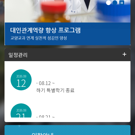
일정관리
2026.08
12
-
08.12 ~
하기 특별학기 종료
2026.08
21
-
08.21 ~
2025학년도 후기 학위수여식