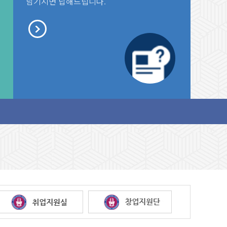
남기시면 답해드립니다.
범게시판 테스트1
새글
세상으로 항해를 떠나는 졸
범게시판 테스트1
같은 동반자가
0.11.05
세상으로 항해를 떠나는 졸
같은 동반자가
2019.11.01