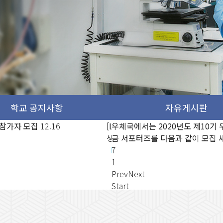
2020년도 제10기 우체국예
 참가자 모집
는 2020년도 제10기 우체국예
12.16
[LX한국국토정보공사 2차 심화과정
우체국에서는 2020년도 제10기
앨범게시판 테스트2
11.05
를 다음과 같이 모집
즈를 다음과 같이 모집
새글
새글
02.2
02.2
생 모집]
금 서포터즈를 다음과 같이 모집
12.16
7
1
Prev
Next
Start
Stop