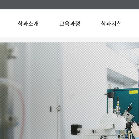
학과소개
교육과정
학과시설
인사말
교육과정
학과시설
연혁
설문조사
규정/지침
찾아오시는길
구성원소개
A팀
B팀
릿
c
d
e
f
g