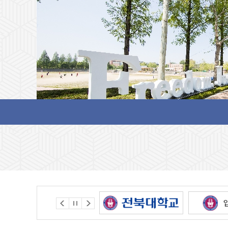
앨범게시판 테스트1
새글
세상으로 항해를 떠나는
앨범게시판 테스트1
같은 동반자가
2020.11.05
세상으로 항해를 떠나는
같은 동반자가
앨범게시판 테스트2
새글
2019.11.01
작성일
1
2020.11.05.
2
작성자
3
총관리자