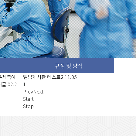
 교육
 우체국예
우체국에서는 2020년도 제10기 우체국예
앨범게시판 테스트2
11.05
앨범게시판
새글
02.2
금 서포터즈를 다음과 같이 모집
1
새글
02.2
7
Prev
Next
Start
Stop