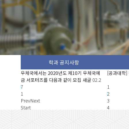
 우체국예
 무논문 학
우체국에서는 2020년도 제10기 우체국예
[ASML Korea] 장애대학생 장학금 지원 대
우체국에서는 
[공과대학]
우체국에서
새글
02.2
금 서포터즈를 다음과 같이 모집
상자 모집
12.16
새글
02.2
금 서포터즈
금 서포터
7
[LX한국국토정보공사 2차 심화과정 교육
7
1
7
1
생 모집]
12.16
2
Prev
Next
3
Start
4
Stop
Prev
Next
Start
Stop