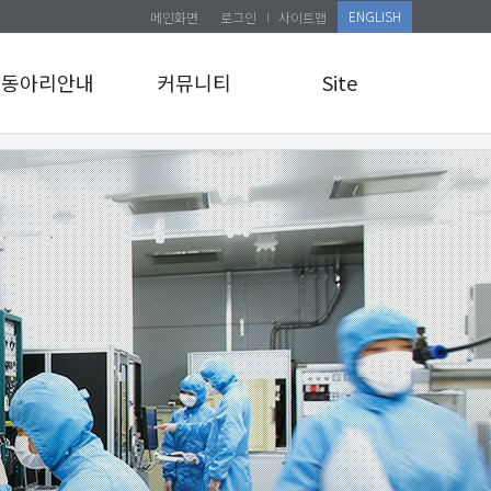
ENGLISH
메인화면
로그인
사이트맵
동아리안내
커뮤니티
Site
동아리안내
공지사항
로그인
앨범게시판
사이트맵
관리자 교육 신청
소식통